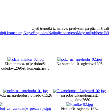
Ujeti trenutki iz narave, predvsem pa ptic in živali
dnji komentarji
Največ ogledov
Najbolje ocenjeno
Moje priljubljene
Išči
Zlata minica- uf je dobro
št.
Na sprehodu
št. ogledov:1895
ogledov:2096
št. komentarjev:3
Polž na sprehodu
št. ogledov:1526
na robu-pikapolonica
št.
ogledov:2680
Planika
št. ogledov:1664