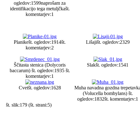
ogledov:1599
naprošam za
identifikacijo tega metuljčka
št.
komentarjev:1
Planike
št. ogledov:1914
št.
Lišaji
št. ogledov:2329
komentarjev:2
Ščitasta stenica (Dolycoris
Slak
št. ogledov:1541
baccarum)
št. ogledov:1935
št.
komentarjev:1
Cvet
št. ogledov:1628
Muha navadna gozdna trepetavk
(Volucella bombylans)
št.
ogledov:1832
št. komentarjev:1
št. slik:179 (št. strani:5)