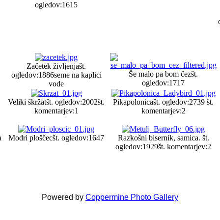
ogledov:1615
Začetek življenja
št.
Še malo pa bom čez
št.
ogledov:1886
seme na kaplici
ogledov:1717
vode
Veliki škržat
št. ogledov:2002
št.
Pikapolonica
št. ogledov:2739
št.
komentarjev:1
komentarjev:2
a
Modri ploščec
št. ogledov:1647
Razkošni bisernik, samica.
št.
ogledov:1929
št. komentarjev:2
Powered by
Coppermine Photo Gallery