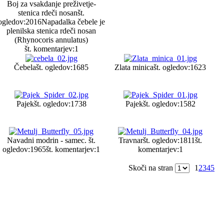
Boj za vsakdanje preživetje-
stenica rdeči nosan
št.
ogledov:2016
Napadalka čebele je
plenilska stenica rdeči nosan
(Rhynocoris annulatus)
št. komentarjev:1
Čebela
št. ogledov:1685
Zlata minica
št. ogledov:1623
Pajek
št. ogledov:1738
Pajek
št. ogledov:1582
Navadni modrin - samec.
št.
Travnar
št. ogledov:1811
št.
ogledov:1965
št. komentarjev:1
komentarjev:1
Skoči na stran
1
2
3
4
5