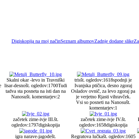
Digiskopija na moj način
Seznam albumov
Zadnje dodane slike
Za
Skalni okar -levo in Travniški
tris
št. ogledov:1618
spodnji je
e
lisar-desno
št. ogledov:1700
Tudi
Ivanjska ptičica, desno zgoraj
tadva sta posneta na isti dan na
Osladov ovnič, za levo zgoraj pa
Nanosu
št. komentarjev:2
je verjetno Rjasti vihravček.
Vsi so posneti na Nanosu
št.
komentarjev:1
začetek zime-ivje III.
št.
začetek zime-ivje IV.
št.
ogledov:1797
digiskopija
ogledov:1658
digiskopija
igra narave-jagode
št.
Regratova lučka
št. ogledov:1605