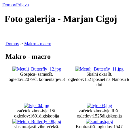
Domov
Prijava
Foto galerija - Marjan Cigoj
Domov
>
Makro - macro
Makro - macro
Gospica- samec
št.
Skalni okar
št.
ogledov:2079
št. komentarjev:3
ogledov:1521
posnet na Nanosu t
dni
začetek zime-ivje I.
št.
začetek zime-ivje II.
št.
ogledov:1601
digiskopija
ogledov:1525
digiskopija
slastno-rjasti vihravček
št.
Kontrasti
št. ogledov:1547