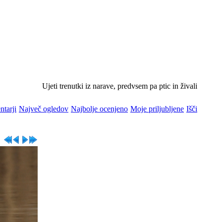
Ujeti trenutki iz narave, predvsem pa ptic in živali
ntarji
Največ ogledov
Najbolje ocenjeno
Moje priljubljene
Išči