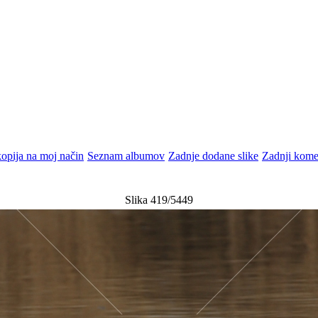
opija na moj način
Seznam albumov
Zadnje dodane slike
Zadnji kome
Slika 419/5449