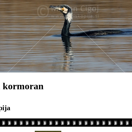
i kormoran
pija