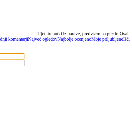
Ujeti trenutki iz narave, predvsem pa ptic in živali
dnji komentarji
Največ ogledov
Najbolje ocenjeno
Moje priljubljene
Išči