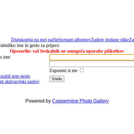
Digiskopija na moj način
Seznam albumov
Zadnje dodane slike
Za
rabniško ime in geslo za prijavo
Opozorilo: vaš brskalnik ne omogoča uporabe piškotkov
o ime
Zapomni si me
ozabil sem geslo
Vredu
mi aktivacijski naslov
Powered by
Coppermine Photo Gallery