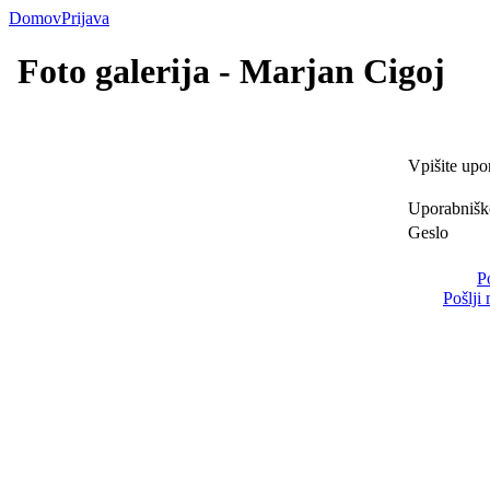
Domov
Prijava
Foto galerija - Marjan Cigoj
Vpišite upo
Uporabnišk
Geslo
P
Pošlji 