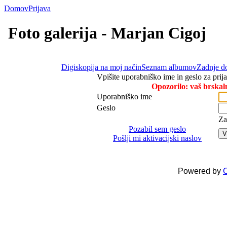
Domov
Prijava
Foto galerija - Marjan Cigoj
Digiskopija na moj način
Seznam albumov
Zadnje d
Vpišite uporabniško ime in geslo za prij
Opozorilo: vaš brska
Uporabniško ime
Geslo
Za
Pozabil sem geslo
V
Pošlji mi aktivacijski naslov
Powered by
C