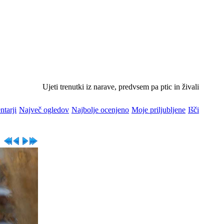
Ujeti trenutki iz narave, predvsem pa ptic in živali
ntarji
Največ ogledov
Najbolje ocenjeno
Moje priljubljene
Išči