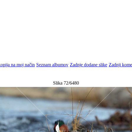
opija na moj način
Seznam albumov
Zadnje dodane slike
Zadnji kome
Slika 72/6480