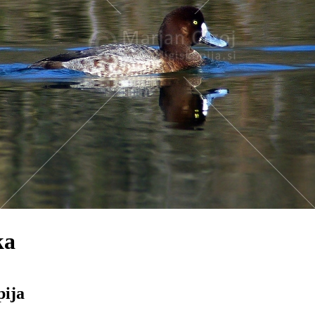
ka
pija