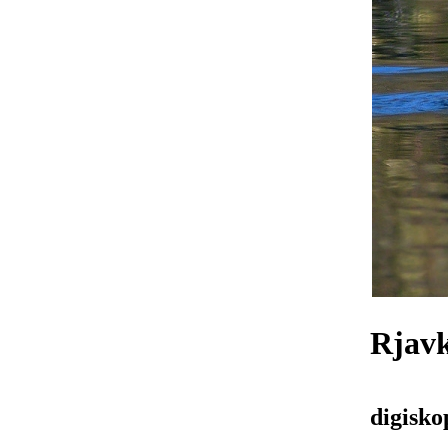
Rjav
digisko