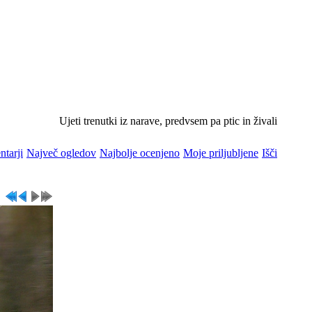
Ujeti trenutki iz narave, predvsem pa ptic in živali
ntarji
Največ ogledov
Najbolje ocenjeno
Moje priljubljene
Išči