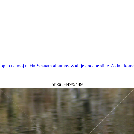
opija na moj način
Seznam albumov
Zadnje dodane slike
Zadnji kome
Slika 5449/5449