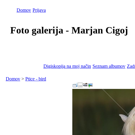
Domov
Prijava
Foto galerija - Marjan Cigoj
Digiskopija na moj način
Seznam albumov
Zadn
Domov
>
Ptice - bird