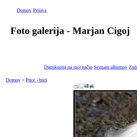
Domov
Prijava
Foto galerija - Marjan Cigoj
Digiskopija na moj način
Seznam albumov
Zadn
Domov
>
Ptice - bird